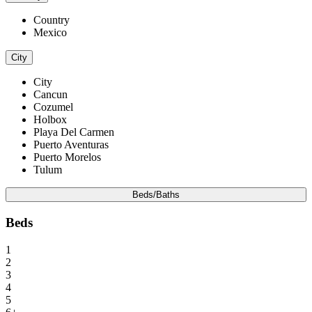
Country
Mexico
City
City
Cancun
Cozumel
Holbox
Playa Del Carmen
Puerto Aventuras
Puerto Morelos
Tulum
Beds/Baths
Beds
1
2
3
4
5