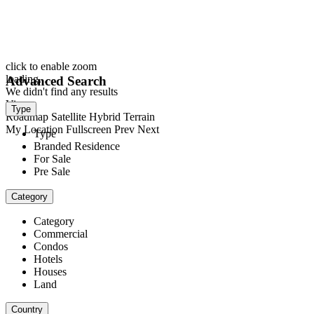
click to enable zoom
loading...
Advanced Search
We didn't find any results
View
Type
Roadmap
Satellite
Hybrid
Terrain
My Location
Fullscreen
Prev
Next
Type
Branded Residence
For Sale
Pre Sale
Category
Category
Commercial
Condos
Hotels
Houses
Land
Country