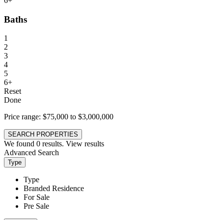
6+
Baths
1
2
3
4
5
6+
Reset
Done
Price range:
$75,000 to $3,000,000
SEARCH PROPERTIES
We found
0
results.
View results
Advanced Search
Type
Type
Branded Residence
For Sale
Pre Sale