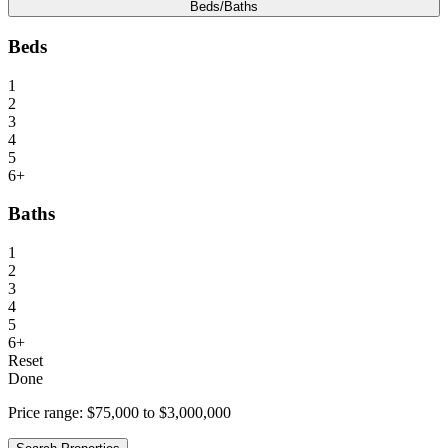
Beds/Baths
Beds
1
2
3
4
5
6+
Baths
1
2
3
4
5
6+
Reset
Done
Price range:
$75,000 to $3,000,000