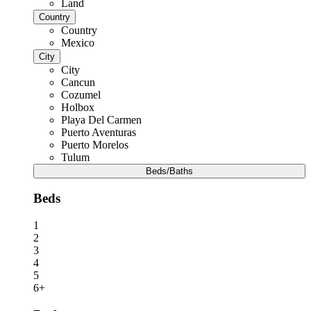
Land
Country
Country
Mexico
City
City
Cancun
Cozumel
Holbox
Playa Del Carmen
Puerto Aventuras
Puerto Morelos
Tulum
Beds/Baths
Beds
1
2
3
4
5
6+